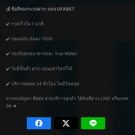
💰 ข้อดีของระบบฝาก-ถอน UFABET
✔️ รวดเร็วใน 1 นาที
✔️ ปลอดภัย มั่นคง 100%
✔️ รองรับทุกธนาคารและ True Wallet
✔️ ไม่มีขั้นต่ำ ฝาก-ถอนเท่าไหร่ก็ได้
✔️ บริการตลอด 24 ชั่วโมง ไม่มีวันหยุด
หากพบปัญหา ติดต่อ ฝ่ายบริการลูกค้า ได้ทันทีผ่าน LINE หรือแชท
สด 🔥