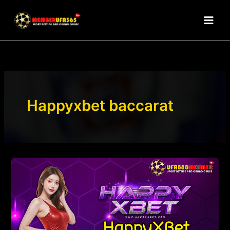
Skip
to
content
Happyxbet baccarat