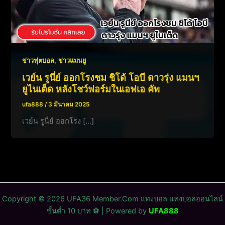
,
ข่าวฟุตบอล
ข่าวแมนยู
เวย์น รูนี่ย์ ออกโรงชม ชิโด้ โอบี ดาวรุ่ง แมนฯ
ยูไนเต็ด หลังโชว์ฟอร์มในเอฟเอ คัพ
ufa888
/
3 มีนาคม 2025
เวย์น รูนี่ย์ ออกโรง […]
Copyright © 2026 UFA36 Member.Com แทงบอล แทงบอลออนไลน์
ขั้นต่ำ 10 บาท ⚽ | Powered by
UFA888