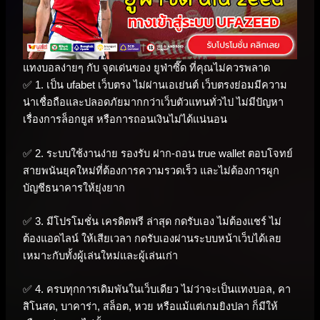
แทงบอลง่ายๆ กับ จุดเด่นของ ยูฟ่าซี๊ด ที่คุณไม่ควรพลาด
✅ 1. เป็น ufabet เว็บตรง ไม่ผ่านเอเย่นต์ เว็บตรงย่อมมีความ
น่าเชื่อถือและปลอดภัยมากกว่าเว็บตัวแทนทั่วไป ไม่มีปัญหา
เรื่องการล็อกยูส หรือการถอนเงินไม่ได้แน่นอน
✅ 2. ระบบใช้งานง่าย รองรับ ฝาก-ถอน true wallet ตอบโจทย์
สายพนันยุคใหม่ที่ต้องการความรวดเร็ว และไม่ต้องการผูก
บัญชีธนาคารให้ยุ่งยาก
✅ 3. มีโปรโมชั่น เครดิตฟรี ล่าสุด กดรับเอง ไม่ต้องแชร์ ไม่
ต้องแอดไลน์ ให้เสียเวลา กดรับเองผ่านระบบหน้าเว็บได้เลย
เหมาะกับทั้งผู้เล่นใหม่และผู้เล่นเก่า
✅ 4. ครบทุกการเดิมพันในเว็บเดียว ไม่ว่าจะเป็นแทงบอล, คา
สิโนสด, บาคาร่า, สล็อต, หวย หรือแม้แต่เกมยิงปลา ก็มีให้