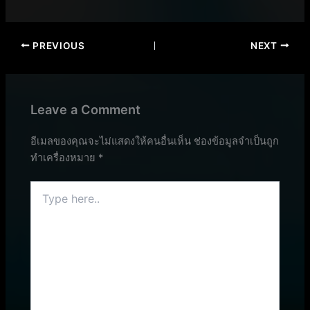
PREVIOUS
NEXT
Leave a Comment
อีเมลของคุณจะไม่แสดงให้คนอื่นเห็น
ช่องข้อมูลจำเป็นถูก
ทำเครื่องหมาย
*
Type
here..