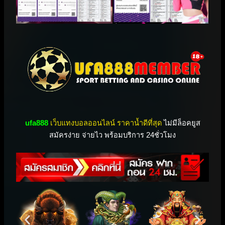
ufa888
เว็บแทงบอลออนไลน์ ราคาน้ำดีที่สุด
ไม่มีล็อคยูส
สมัครง่าย จ่ายไว พร้อมบริการ 24ชั่วโมง