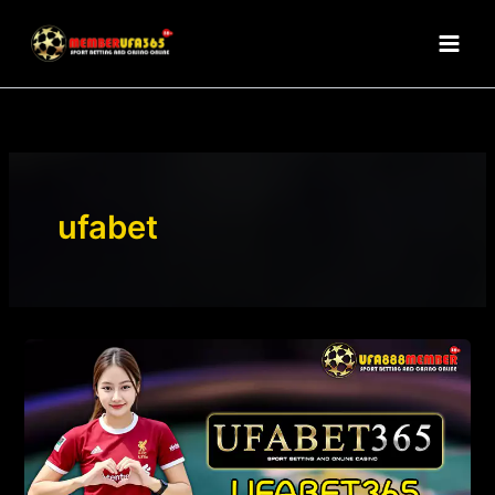
Skip
to
content
ufabet