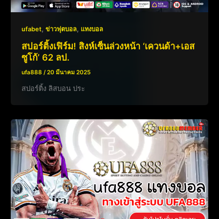
,
,
ufabet
ข่าวฟุตบอล
แทงบอล
สปอร์ติ้งเฟิร์ม! สิงห์เซ็นล่วงหน้า ‘เควนด้า+เอส
ซูโก้’ 62 ลป.
ufa888
/
20 มีนาคม 2025
สปอร์ติ้ง ลิสบอน ประ